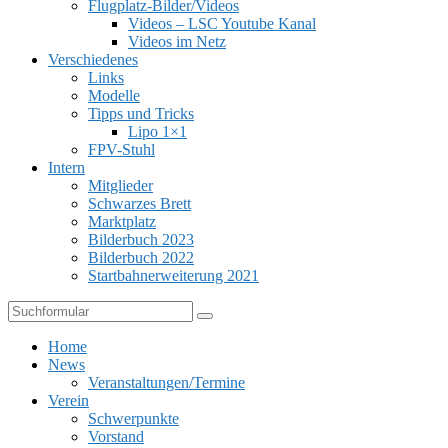
Flugplatz-Bilder/Videos
Videos – LSC Youtube Kanal
Videos im Netz
Verschiedenes
Links
Modelle
Tipps und Tricks
Lipo 1×1
FPV-Stuhl
Intern
Mitglieder
Schwarzes Brett
Marktplatz
Bilderbuch 2023
Bilderbuch 2022
Startbahnerweiterung 2021
Suchen
Home
News
Veranstaltungen/Termine
Verein
Schwerpunkte
Vorstand