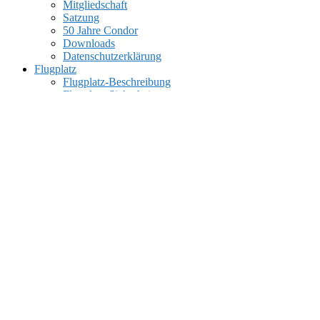
Mitgliedschaft
Satzung
50 Jahre Condor
Downloads
Datenschutzerklärung
Flugplatz
Flugplatz-Beschreibung
Flugplatz-Sicherheit
Flugplatz-Ordnung
UAS Betreiberregistrierung
Wetter-/Winddaten
Flugplatz-Bilder/Videos
Videos – LSC Youtube Kanal
Videos im Netz
Verschiedenes
Links
Modelle
Tipps und Tricks
Lipo 1×1
FPV-Stuhl
Intern
Mitglieder
Schwarzes Brett
Marktplatz
Bilderbuch 2023