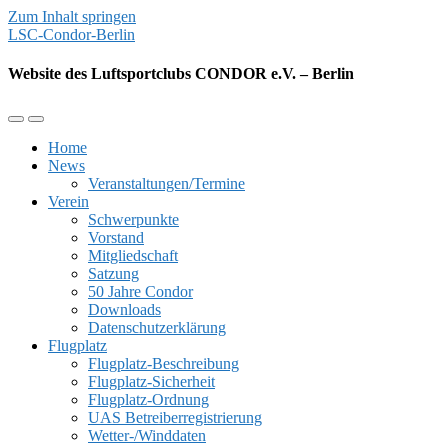
Zum Inhalt springen
LSC-Condor-Berlin
Website des Luftsportclubs CONDOR e.V. – Berlin
Mobil-
Suchfeld
Menü
umschalten
Home
umschalten
News
Veranstaltungen/Termine
Verein
Schwerpunkte
Vorstand
Mitgliedschaft
Satzung
50 Jahre Condor
Downloads
Datenschutzerklärung
Flugplatz
Flugplatz-Beschreibung
Flugplatz-Sicherheit
Flugplatz-Ordnung
UAS Betreiberregistrierung
Wetter-/Winddaten